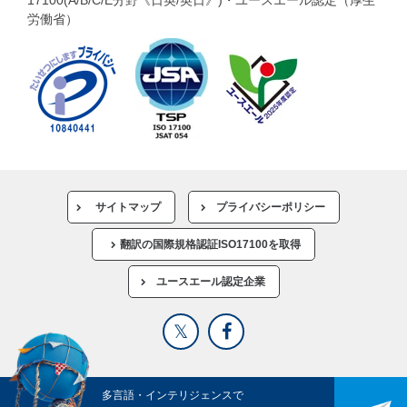
17100(A/B/C/E分野《日英/英日》)・ユースエール認定（厚生
労働省）
サイトマップ
プライバシーポリシー
翻訳の国際規格認証ISO17100を取得
ユースエール認定企業
多言語・インテリジェンスで