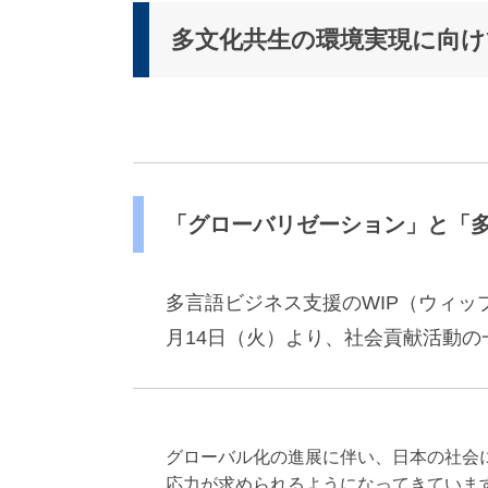
派
遣
多文化共生の環境実現に向け
の
多
言
語
サ
ー
ビ
ス
「グローバリゼーション」と「
（
1
3
多言語ビジネス支援のWIP（ウィッ
9
言
月14日（火）より、社会貢献活動
語
・
2
1
0
グローバル化の進展に伴い、日本の社会
カ
応力が求められるようになってきていま
国