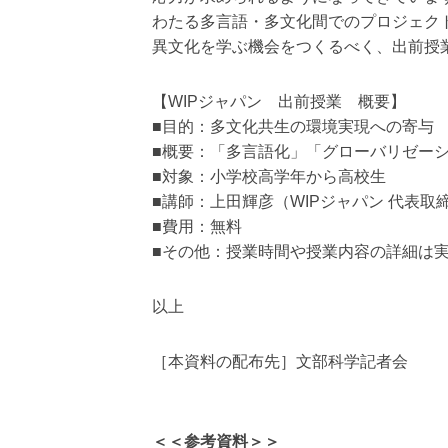
対
わたる多言語・多文化間でのプロジェク
応
異文化を学ぶ機会をつくるべく、出前授
）
【WIPジャパン 出前授業 概要】
■目的：多文化共生の環境実現への寄与
■概要：「多言語化」「グローバリゼー
■対象：小学校高学年から高校生
■講師：上田輝彦（WIPジャパン 代表取
■費用：無料
■その他：授業時間や授業内容の詳細は
以上
［本資料の配布先］文部科学記者会
＜＜参考資料＞＞