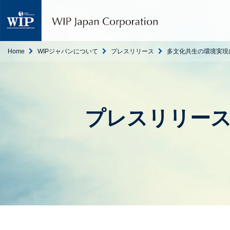
W
I
P
ジ
ャ
Home
WIPジャパンについて
プレスリリース
多文化共生の環境実現
パ
ン
｜
翻
訳
プレスリリー
・
通
訳
・
海
外
調
査
・
人
材