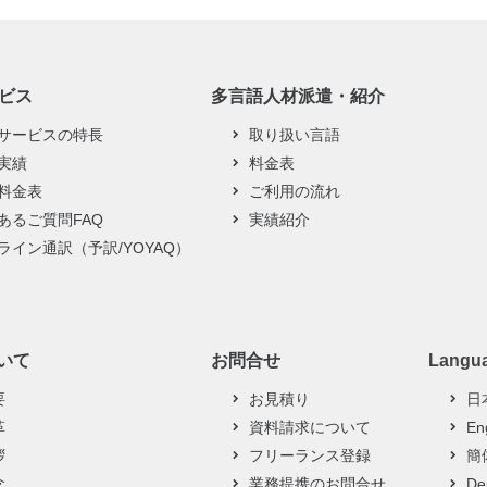
ビス
多言語人材派遣・紹介
サービスの特長
取り扱い言語
実績
料金表
料金表
ご利用の流れ
あるご質問FAQ
実績紹介
ライン通訳（予訳/YOYAQ）
ついて
お問合せ
Langu
要
お見積り
日
革
資料請求について
En
拶
フリーランス登録
簡
念
業務提携のお問合せ
De