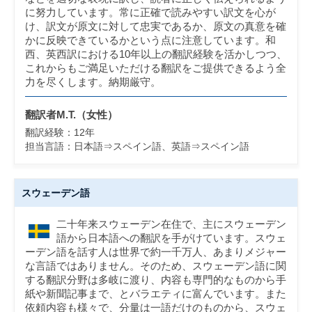
に努力しています。常に正確で読みやすい訳文を心が
け、訳文が原文に対して忠実であるか、原文の真意を確
かに反映できているかという点に注意しています。和
西、英西訳における10年以上の翻訳経験を活かしつつ、
これからもご満足いただける翻訳をご提供できるよう全
力を尽くします。納期厳守。
翻訳者M.T.（女性）
翻訳経験：12年
担当言語：日本語⇒スペイン語、英語⇒スペイン語
スウェーデン語
二十年来スウェーデン在住で、主にスウェーデン
語から日本語への翻訳を手がけています。スウェ
ーデン語を話す人は世界で約一千万人、あまりメジャー
な言語ではありません。そのため、スウェーデン語に関
する翻訳分野は多岐に渡り、内容も専門的なものから手
紙や新聞記事まで、とバラエティに富んでいます。また
依頼内容も様々で、分量は一語だけのものから、スウェ