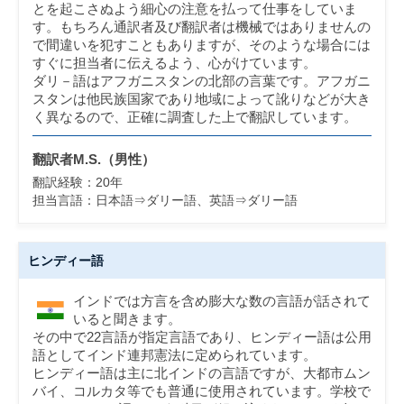
とを起こさぬよう細心の注意を払って仕事をしていま
す。もちろん通訳者及び翻訳者は機械ではありませんの
で間違いを犯すこともありますが、そのような場合には
すぐに担当者に伝えるよう、心がけています。
ダリ－語はアフガニスタンの北部の言葉です。アフガニ
スタンは他民族国家であり地域によって訛りなどが大き
く異なるので、正確に調査した上で翻訳しています。
翻訳者M.S.（
男性
）
翻訳経験：
20
年
担当言語：
日本語⇒ダリー語、英語⇒ダリー語
ヒンディー語
インドでは方言を含め膨大な数の言語が話されて
いると聞きます。
その中で22言語が指定言語であり、ヒンディー語は公用
語としてインド連邦憲法に定められています。
ヒンディー語は主に北インドの言語ですが、大都市ムン
バイ、コルカタ等でも普通に使用されています。学校で