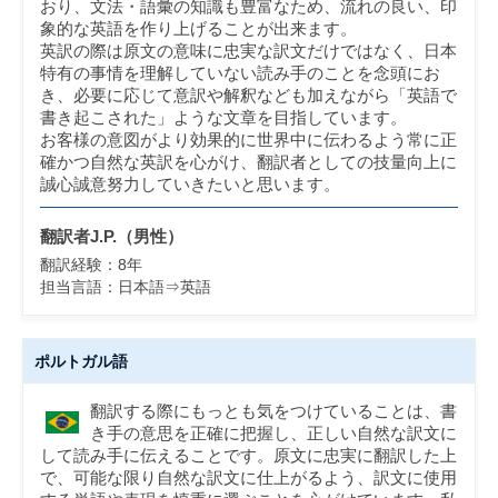
おり、文法・語彙の知識も豊富なため、流れの良い、印
象的な英語を作り上げることが出来ます。
英訳の際は原文の意味に忠実な訳文だけではなく、日本
特有の事情を理解していない読み手のことを念頭にお
き、必要に応じて意訳や解釈なども加えながら「英語で
書き起こされた」ような文章を目指しています。
お客様の意図がより効果的に世界中に伝わるよう常に正
確かつ自然な英訳を心がけ、翻訳者としての技量向上に
誠心誠意努力していきたいと思います。
翻訳者J.P.（男性）
翻訳経験：
8
年
担当言語：
日本語⇒英語
ポルトガル語
翻訳する際にもっとも気をつけていることは、書
き手の意思を正確に把握し、正しい自然な訳文に
して読み手に伝えることです。原文に忠実に翻訳した上
で、可能な限り自然な訳文に仕上がるよう、訳文に使用