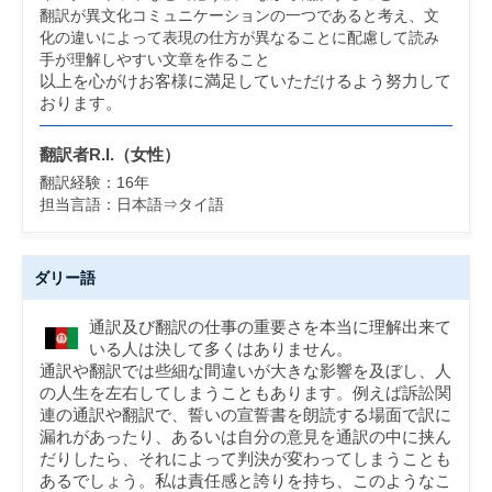
翻訳が異文化コミュニケーションの一つであると考え、文
化の違いによって表現の仕方が異なることに配慮して読み
手が理解しやすい文章を作ること
以上を心がけお客様に満足していただけるよう努力して
おります。
翻訳者R.I.（女性）
翻訳経験：16年
担当言語：
日本語⇒タイ語
ダリー語
通訳及び翻訳の仕事の重要さを本当に理解出来て
いる人は決して多くはありません。
通訳や翻訳では些細な間違いが大きな影響を及ぼし、人
の人生を左右してしまうこともあります。例えば訴訟関
連の通訳や翻訳で、誓いの宣誓書を朗読する場面で訳に
漏れがあったり、あるいは自分の意見を通訳の中に挟ん
だりしたら、それによって判決が変わってしまうことも
あるでしょう。私は責任感と誇りを持ち、このようなこ