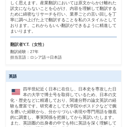
しく思えます。産業翻訳においては原文からかけ離れた
訳文にならないことを心がけ、内容を理解して翻訳する
ために綿密なリサーチを行い、業界ごとの言い回しを丁
寧に調べ上げた上で翻訳することを私のスタイルとして
おります。これからもいい翻訳ができるように精進して
まいります。
翻訳者Y.T.（女性）
翻訳経験：
27
年
担当言語：
ロシア語⇒日本語
英語
四半世紀近く日本に在住し、日本史を専攻した日
本の大学で博士号を取得しているため、日本の文
化・歴史などに精通しており、関連分野の論文英訳の経
験も豊富です。研究者として大学院やポスドクなどで腕
を磨いた経験から、分かりづらい表現や専門用語を徹底
的に調査し、事実関係を把握してから英訳いたします。
また、英語圏の出身者の中でも特に英語を深く理解して