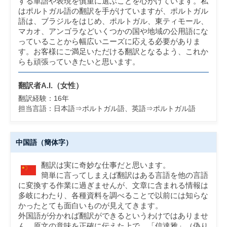
する単語や表現を慎重に選ぶことを心がけています。私
はポルトガル語の翻訳を手がけていますが、ポルトガル
語は、ブラジルをはじめ、ポルトガル、東ティモール、
マカオ、アンゴラなどいくつかの国や地域の公用語にな
っていることから幅広いニーズに応える必要がありま
す。お客様にご満足いただける翻訳となるよう、これか
らも頑張っていきたいと思います。
翻訳者A.I.（女性）
翻訳経験：16年
担当言語：
日本語⇒ポルトガル語、英語⇒ポルトガル語
中国語（簡体字）
翻訳は実に奇妙な仕事だと思います。
簡単に言ってしまえば翻訳はある言語を他の言語
に変換する作業に過ぎませんが、文章に含まれる情報は
多岐にわたり、各種資料を調べることで以前には知らな
かったとても面白いものが見えてきます。
外国語が分かれば翻訳ができるというわけではありませ
ん。原文の意味を正確に伝えた上で、「信達雅」（偽り