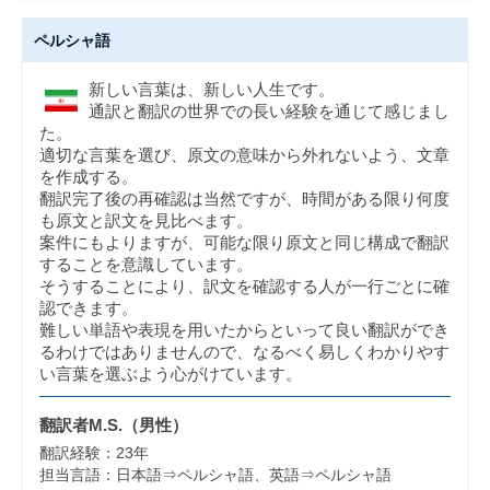
ペルシャ語
新しい言葉は、新しい人生です。
通訳と翻訳の世界での長い経験を通じて感じまし
た。
適切な言葉を選び、原文の意味から外れないよう、文章
を作成する。
翻訳完了後の再確認は当然ですが、時間がある限り何度
も原文と訳文を見比べます。
案件にもよりますが、可能な限り原文と同じ構成で翻訳
することを意識しています。
そうすることにより、訳文を確認する人が一行ごとに確
認できます。
難しい単語や表現を用いたからといって良い翻訳ができ
るわけではありませんので、なるべく易しくわかりやす
い言葉を選ぶよう心がけています。
翻訳者M.S.（
男性
）
翻訳経験：
23
年
担当言語：
日本語⇒ペルシャ語、英語⇒ペルシャ語