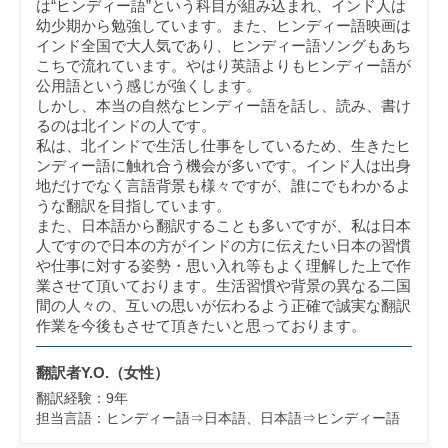
は“ヒンディー語”という科目が組み込まれ、インド人は
幼少期から勉強しています。また、ヒンディー語映画は
インド全国で大人気であり、ヒンディー語ソングもあち
こちで流れています。やはり英語よりもヒンディー語が
公用語という感じが強くします。
しかし、本当の自然なヒンディー語を話し、読み、書け
るのは北インドの人です。
私は、北インドで生活し仕事をしているため、生きたヒ
ンディー語に触れ合う機会が多いです。インド人は出身
地だけでなく言語背景も様々ですが、誰にでもわかるよ
うな翻訳を目指しています。
また、日本語から翻訳することも多いですが、私は日本
人ですので日本の方がインドの方に伝えたい日本の習慣
や仕事に対する姿勢・思い入れ等もよく理解した上で作
業させて頂いております。生活習慣や背景の異なる二国
間の人々の、互いの思いが伝わるよう正確で誠実な翻訳
作業を今後もさせて頂きたいと思っております。
翻訳者Y.O.（女性）
翻訳経験：
9
年
担当言語：
ヒンディー語⇒日本語、日本語⇒ヒンディー語