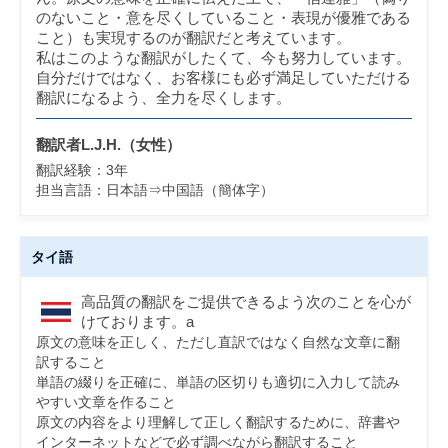
のないこと・意を尽くしていること・表現が優雅である
こと）も実現するのが翻訳だと考えています。
私はこのような翻訳がしたくて、今も努力しています。
自分だけではなく、お客様にも必ず満足していただける
翻訳になるよう、全力を尽くします。
翻訳者L.J.H.（女性）
翻訳経験：
3
年
担当言語：
日本語⇒中国語（簡体字）
タイ語
高品質の翻訳をご提供できるよう次のことを心が
けております。a
原文の意味を正しく、ただし直訳ではなく自然な文章に翻
訳すること
単語の綴りを正確に、単語の区切りも適切に入力して読み
やすい文章を作ること
原文の内容をより理解して正しく翻訳するために、辞書や
インターネットなどで必ず調べながら翻訳すること