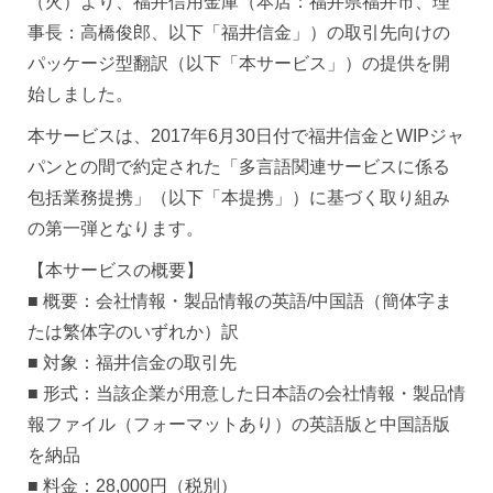
（火）より、福井信用金庫（本店：福井県福井市、理
事長：高橋俊郎、以下「福井信金」）の取引先向けの
パッケージ型翻訳（以下「本サービス」）の提供を開
始しました。
本サービスは、2017年6月30日付で福井信金とWIPジャ
パンとの間で約定された「多言語関連サービスに係る
包括業務提携」（以下「本提携」）に基づく取り組み
の第一弾となります。
【本サービスの概要】
■ 概要：会社情報・製品情報の英語/中国語（簡体字ま
たは繁体字のいずれか）訳
■ 対象：福井信金の取引先
■ 形式：当該企業が用意した日本語の会社情報・製品情
報ファイル（フォーマットあり）の英語版と中国語版
を納品
■ 料金：28,000円（税別）