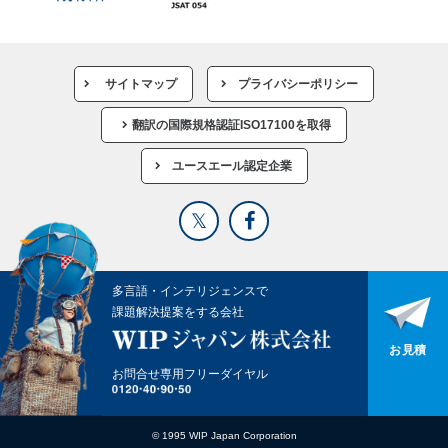
サイトマップ
プライバシーポリシー
翻訳の国際規格認証ISO17100を取得
ユースエール認定企業
多言語・インテリジェンスで
課題解決提案をする会社
お見積
お問合せ専用フリーダイヤル
© 1995 WIP Japan Corporation