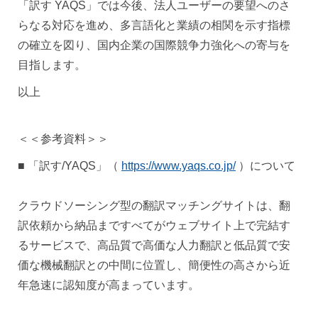
「訳す YAQS」では今後、法人ユーザーの要望へのさ
らなる対応を進め、多言語化と業績の相関を示す指標
の確立を図り、国内企業の国際競争力強化への寄与を
目指します。
以上
＜＜参考資料＞＞
■ 「訳す/YAQS」（
https://www.yaqs.co.jp/
）について
クラウドソーシング型の翻訳マッチングサイトは、翻
訳依頼から納品まですべてがウェブサイト上で完結す
るサービスで、高品質で高価な人力翻訳と低品質で安
価な機械翻訳との中間に位置し、簡便性の高さから近
年急速に認知度が高まっています。