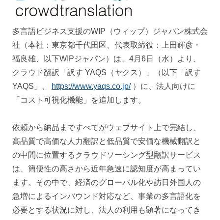
多言語ビジネス支援のWIP（ウィップ）ジャパン株式会
社（本社：東京都千代田区、代表取締役：上田輝彦・
福良雄、以下WIPジャパン）は、4月6日（水）より、
クラウド翻訳「訳す YAQS（ヤクス）」（以下「訳す
YAQS」、
https://www.yaqs.co.jp/
）に、法人向けに
「コスト可視化機能」を追加します。
依頼から納品まですべてがウェブサイト上で完結し、
高品質で高価な人力翻訳と低品質で安価な機械翻訳と
の中間に位置するクラウドソーシング型翻訳サービス
は、簡便性の高さから近年急速に認知度が高まってい
ます。その中で、経済のグローバル化や訪日外国人の
急増によるインバウンド対応など、事業の多言語化を
必要とする状況に対し、法人の利用も顕著になってき