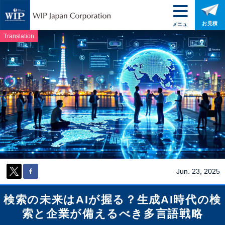
お見積
メニュ
ー
Translation
Jun. 23, 2025
検索の未来はAIが握る？生成AI時代の検
索と企業が備えるべき多言語戦略