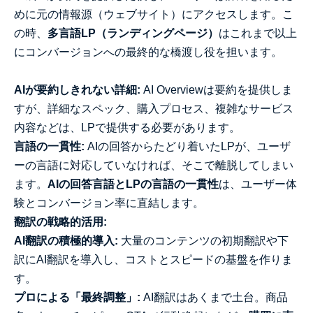
めに元の情報源（ウェブサイト）にアクセスします。こ
の時、
多言語LP（ランディングページ）
はこれまで以上
にコンバージョンへの最終的な橋渡し役を担います。
AIが要約しきれない詳細:
AI Overviewは要約を提供しま
すが、詳細なスペック、購入プロセス、複雑なサービス
内容などは、LPで提供する必要があります。
言語の一貫性:
AIの回答からたどり着いたLPが、ユーザ
ーの言語に対応していなければ、そこで離脱してしまい
ます。
AIの回答言語とLPの言語の一貫性
は、ユーザー体
験とコンバージョン率に直結します。
翻訳の戦略的活用:
AI翻訳の積極的導入:
大量のコンテンツの初期翻訳や下
訳にAI翻訳を導入し、コストとスピードの基盤を作りま
す。
プロによる「最終調整」:
AI翻訳はあくまで土台。商品