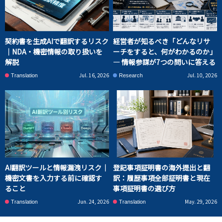
契約書を生成AIで翻訳するリスク
経営者が知るべき「どんなリサ
｜NDA・機密情報の取り扱いを
ーチをすると、何がわかるのか」
解説
― 情報参謀が7つの問いに答える
Jul. 16, 2026
Jul. 10, 2026
Translation
Research
AI翻訳ツールと情報漏洩リスク｜
登記事項証明書の海外提出と翻
機密文書を入力する前に確認す
訳：履歴事項全部証明書と現在
ること
事項証明書の選び方
Jun. 24, 2026
May. 29, 2026
Translation
Translation