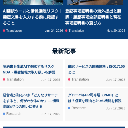
AI翻訳ツールと情報漏洩リスク｜
登記事項証明書の海外提出と翻
機密文書を入力する前に確認す
訳：履歴事項全部証明書と現在
ること
事項証明書の選び方
Jun. 24, 2026
May. 29, 2026
Translation
Translation
最新記事
契約書を生成AIで翻訳するリスク｜
翻訳サービスの国際規格：ISO17100
NDA・機密情報の取り扱いを解説
とは
Jun. 17, 2025
Jun. 17, 2025
Translation
Translation
経営者が知るべき「どんなリサーチ
グローバルPR司令塔（PMO）と
をすると、何がわかるのか」 ― 情報
は？必要な理由と4つの機能を解説
参謀が7つの問いに答える
Jun. 17, 2025
Research
Jun. 17, 2025
Research