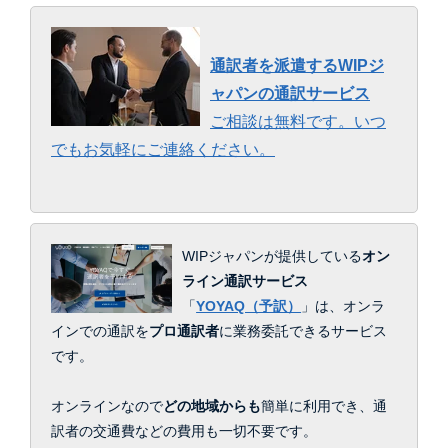
通訳者を派遣するWIPジ
ャパンの通訳サービス
ご相談は無料です。いつ
でもお気軽にご連絡ください。
WIPジャパンが提供している
オン
ライン通訳サービス
「
YOYAQ（予訳）
」は、
オンラ
インでの通訳を
プロ通訳者
に業務委託できるサービス
です。
オンラインなので
どの地域からも
簡単に利用でき、通
訳者の交通費などの費用も一切不要です。