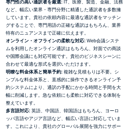
専門性の高い通訳者を厳選:
IT、医療、製造、金融、法務
など、幅広い業界・専門分野に精通した通訳者を多数擁
しています。貴社の依頼内容に最適な通訳者をマッチン
グすることで、専門用語の正確な通訳はもちろん、業界
特有のニュアンスまで正確に伝えます。
オンライン・オフラインの柔軟な対応:
Web会議システ
ムを利用したオンライン通訳はもちろん、対面での商談
や国際会議にも対応可能です。貴社のビジネスシーンに
合わせて最適な形式を選択いただけます。
明瞭な料金体系と簡単予約:
複雑な見積もりは不要。シ
ンプルな料金体系と、直感的に操作できるオンライン予
約システムにより、通訳の手配にかかる時間と手間を大
幅に削減します。急な依頼にも柔軟に対応できる体制を
整えています。
多言語対応:
英語、中国語、韓国語はもちろん、ヨーロ
ッパ言語やアジア言語など、幅広い言語に対応していま
す。これにより、貴社のグローバル展開を強力にサポー