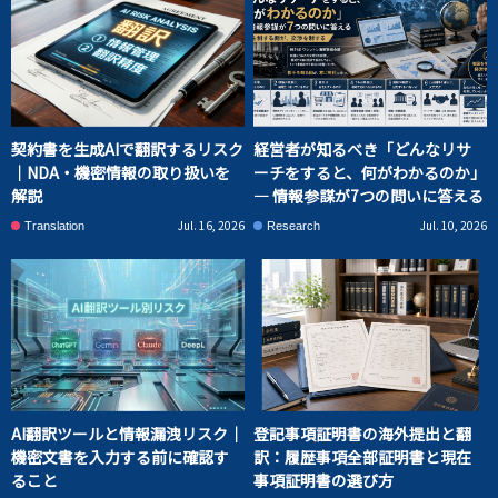
契約書を生成AIで翻訳するリスク
経営者が知るべき「どんなリサ
｜NDA・機密情報の取り扱いを
ーチをすると、何がわかるのか」
解説
― 情報参謀が7つの問いに答える
Jul. 16, 2026
Jul. 10, 2026
Translation
Research
AI翻訳ツールと情報漏洩リスク｜
登記事項証明書の海外提出と翻
機密文書を入力する前に確認す
訳：履歴事項全部証明書と現在
ること
事項証明書の選び方