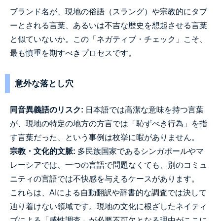
ブランド名が、現地の俗語（スラング）や宗教的にタブ
ーとされる言葉、あるいは不吉な歴史を想起させる言葉
と似ていないか。この「ネガティブ・チェック」こそ、
最も慎重を期すべきプロセスです。
意外な落とし穴
同音異義語のリスク:
日本語では高潔な意味を持つ言葉
が、現地の特定の地方の方言では「恥ずべき行為」を指
す言葉だった、という事例は枚挙に暇がありません。
宗教・文化的文脈:
多民族国家であるシンガポールやマ
レーシアでは、一つの言語で問題なくても、別のコミュ
ニティの言語では不快感を与えるケースがあります。
これらは、AIによる自動翻訳や辞書的な調査では決して
辿り着けない領域です。現地の文化に根ざしたネイティ
ブによる「感性調査」が必要不可欠となる理由がここに