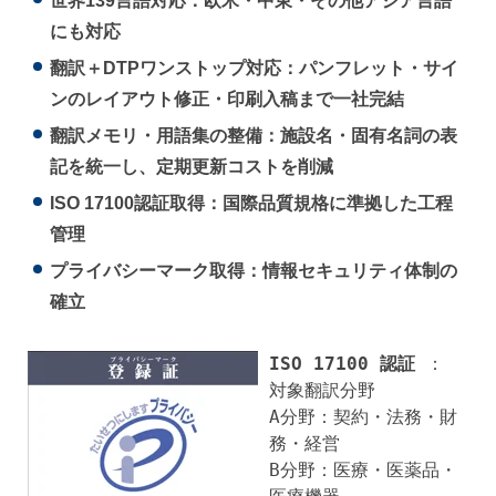
世界139言語対応：欧米・中東・その他アジア言語
にも対応
翻訳＋DTPワンストップ対応：パンフレット・サイ
ンのレイアウト修正・印刷入稿まで一社完結
翻訳メモリ・用語集の整備：施設名・固有名詞の表
記を統一し、定期更新コストを削減
ISO 17100認証取得：国際品質規格に準拠した工程
管理
プライバシーマーク取得：情報セキュリティ体制の
確立
ISO 17100 認証
：
対象翻訳分野
A分野：契約・法務・財
務・経営
B分野：医療・医薬品・