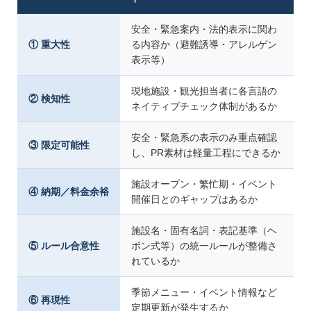
安全・緊急案内・法的表示に関わ
① 重大性
る内容か（避難誘導・アレルゲン
表示等）
現地施設・観光担当者に各言語の
② 検知性
ネイティブチェック体制があるか
安全・緊急系の表示のみ重点確認
③ 限定可能性
し、PR素材は軽量工程にできるか
施設オープン・繁忙期・イベント
④ 納期／料金余裕
開催日とのギャップはあるか
施設名・固有名詞・表記基準（ヘ
⑤ ルール合意性
ボン式等）の統一ルールが整備さ
れているか
季節メニュー・イベント情報など
⑥ 再現性
定期更新が発生するか