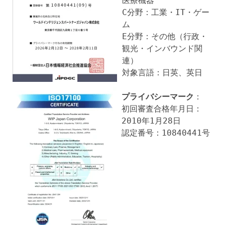
医療機器
C分野：工業・IT・ゲー
ム
E分野：その他（行政・
観光・インバウンド関
連）
対象言語：日英、英日
プライバシーマーク
：
初回審査合格年月日：
2010年1月28日
認定番号：10840441号