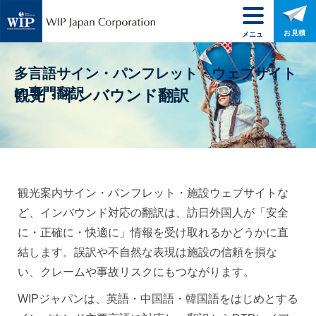
お見積
メニュ
ー
多言語サイン・パンフレット・ウェブサイト
の専門翻訳
観光・インバウンド翻訳
観光案内サイン・パンフレット・施設ウェブサイトな
ど、インバウンド対応の翻訳は、訪日外国人が「安全
に・正確に・快適に」情報を受け取れるかどうかに直
結します。誤訳や不自然な表現は施設の信頼を損な
い、クレームや事故リスクにもつながります。
WIPジャパンは、英語・中国語・韓国語をはじめとする