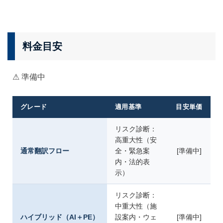
料金目安
⚠ 準備中
グレード
適用基準
目安単価
リスク診断：
高重大性（安
通常翻訳フロー
全・緊急案
[準備中]
内・法的表
示）
リスク診断：
中重大性（施
ハイブリッド（AI＋PE）
設案内・ウェ
[準備中]