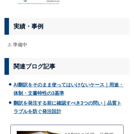
実績・事例
⚠ 準備中
関連ブログ記事
AI翻訳をそのまま使ってはいけないケース｜用途・
体制・文書特性の3基準
翻訳を発注する前に確認すべき3つの問い｜品質ト
ラブルを防ぐ発注設計