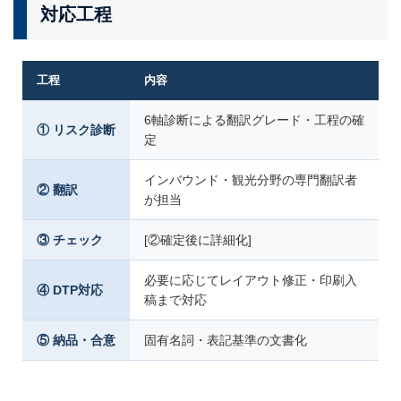
対応工程
工程
内容
6軸診断による翻訳グレード・工程の確
① リスク診断
定
インバウンド・観光分野の専門翻訳者
② 翻訳
が担当
③ チェック
[②確定後に詳細化]
必要に応じてレイアウト修正・印刷入
④ DTP対応
稿まで対応
⑤ 納品・合意
固有名詞・表記基準の文書化