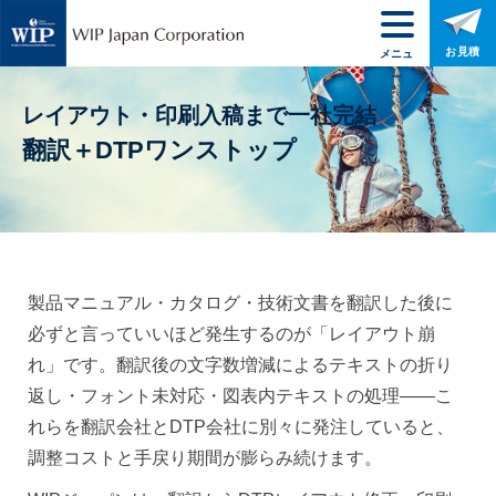
お見積
メニュ
ー
レイアウト・印刷入稿まで一社完結
翻訳＋DTPワンストップ
製品マニュアル・カタログ・技術文書を翻訳した後に
必ずと言っていいほど発生するのが「レイアウト崩
れ」です。翻訳後の文字数増減によるテキストの折り
返し・フォント未対応・図表内テキストの処理——こ
れらを翻訳会社とDTP会社に別々に発注していると、
調整コストと手戻り期間が膨らみ続けます。