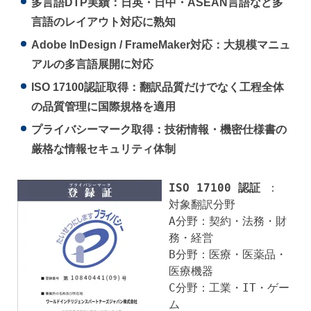
多言語DTP実績：日英・日中・ASEAN言語など多
言語のレイアウト対応に熟知
Adobe InDesign / FrameMaker対応：大規模マニュ
アルの多言語展開に対応
ISO 17100認証取得：翻訳品質だけでなく工程全体
の品質管理に国際規格を適用
プライバシーマーク取得：技術情報・機密仕様書の
厳格な情報セキュリティ体制
ISO 17100 認証
：
対象翻訳分野
A分野：契約・法務・財
務・経営
B分野：医療・医薬品・
医療機器
C分野：工業・IT・ゲー
ム