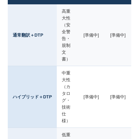
高重
大性
（安
全警
通常翻訳＋DTP
[準備中]
[準備中]
告・
規制
文
書）
中重
大性
（カ
タロ
ハイブリッド＋DTP
[準備中]
[準備中]
グ・
技術
仕
様）
低重