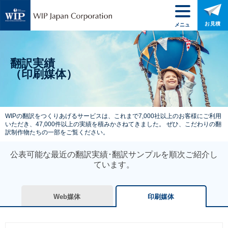
お見積
メニュ
ー
翻訳実績
（印刷媒体）
WIPの翻訳をつくりあげるサービスは、
これまで7,000社以上のお客様にご利用
いただき、
47,000件以上の実績を積みかさねてきました。
ぜひ、こだわりの翻
訳制作物たちの一部をご覧ください。
公表可能な最近の翻訳実績･翻訳サンプルを順次ご紹介し
ています。
Web媒体
印刷媒体