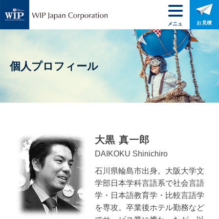
お見積
メニュ
ー
個人プロフィール
大黒 真一郎
DAIKOKU
Shinichiro
石川県輪島市出身。大阪大学文
学部日本学科言語系で社会言語
学・日本語教育学・比較言語学
を専攻。卒業後ホテル勤務など