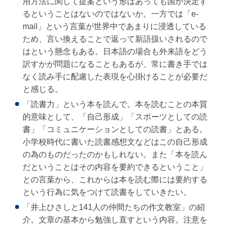
用方法に関して提案という形はあっても国が決定す
るということはないのではないか。一方では「e-
mail」という言葉が世界中であまりに浸透している
ため、言い換えることで返って新語扱いされるので
はという懸念もある。日本語の場合も外来語をどう
訳すかが問題になることもあるが、常に書き手では
なく読み手に配慮した表現を心掛けることが必要だ
と感じる。
「読書力」という本を読んで。本を読むことの本質
的意味として、「自己形成」「スポーツとしての読
書」「コミュニケーションとしての読書」とある。
小学校時代に書いた読書感想文などはこの自己形成
の為のものだったのかもしれない。また「本を読ん
だということはその内容を要約できるということ」
との言葉から、これからは本を読む際には要約する
という行為に気をつけて読書をしていきたい。
「井上ひさしと141人の仲間たちの作文教室」の紹
介。文章の基本から勉強し直すという内容。注意を