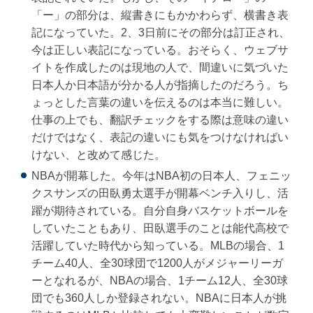
「ー」の部分は、縦書きにもかかわらず、横書き表
記になっていた。2、3日前にその部分は訂正され、
今は正しい表記になっている。おそらく、ウェブサ
イトを作成したのは現地の人で、間違いに気づいた
日本人か日本語が分かる人が指摘したのだろう。ち
ょっとした言葉の違いを伝えるのは本当に難しい。
仕事の上でも、翻訳チェックをする際は意味の違い
だけではなく、表記の違いにも気をつけなければい
けない、と改めて感じた。
NBAが開幕した。今年はNBA初の日本人、フェニッ
クスサンズの田臥勇太選手が開幕ベンチ入りし、活
躍が期待されている。自分自身バスケットボールを
していたこともあり、田臥選手のことは能代高校で
活躍していた時代から知っている。MLBの場合、1
チーム40人、全30球団で1200人がメジャーリーガ
ーとなれるが、NBAの場合、1チーム12人、全30球
団でも360人しか登録されない。NBAに日本人が挑