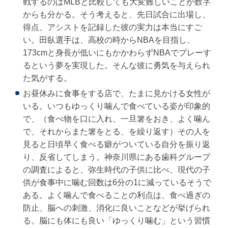
戦するのはMLBと比較しても大変難しいことが数字
からも分かる。そう考えると、先日試合に出場し、
得点、アシストを記録した彼の実力は本当にすご
い。田臥選手は、高校の時からNBAを目指し、
173cmと身長が低いにもかかわらずNBAでプレーす
るという夢を実現した。そんな彼に勇気を与えられ
た気がする。
お昼休みに食事をする店で、たまに見かける女性が
いる。いつもゆっくり噛んで食べている姿が印象的
で、（食べ物を口に入れ、一旦箸をおき、よく噛ん
で、それからまた箸をとる、を繰り返す）その人を
見ると日頃早く食べる癖がついている自分を振り返
り、反省してしまう。神奈川県にある歯科グループ
の調査によると、弥生時代の子供に比べ、現代の子
供が食事中に噛む回数は6分の1に減っているそうで
ある。よく噛んで食べることの利点は、食べ過ぎの
防止、脳への刺激、消化に良いことなどが挙げられ
る。脳にも体にも良い「ゆっくり噛む」という習慣