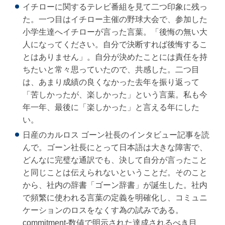
イチローに関するテレビ番組を見て二つ印象に残っ
た。一つ目はイチロー主催の野球大会で、参加した
小学生達へイチローが言った言葉。「後悔の無い大
人になってください。自分で決断すれば後悔するこ
とはありません」。自分が決めたことには責任を持
ちたいと常々思っていたので、共感した。二つ目
は、あまり成績の良くなかった去年を振り返って
「苦しかったが、楽しかった」という言葉。私も今
年一年、最後に「楽しかった」と言える年にした
い。
日産のカルロス ゴーン社長のインタビュー記事を読
んで。ゴーン社長にとって日本語は大きな障害で、
どんなに完璧な通訳でも、決して自分が言ったこと
と同じことは伝えられないということだ。そのこと
から、社内の辞書「ゴーン辞書」が誕生した。社内
で頻繁に使われる言葉の定義を明確化し、コミュニ
ケーションのロスをなくす為の試みである。
commitment-数値で明示された達成されるべき目