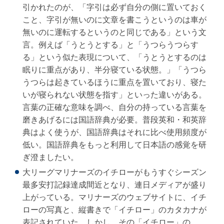
引かれたのが、「字引は必ず自分の側に置いておく
こと、字引が無いのに文章を書こうというのは車が
無いのに運転するというのと同じである」という文
言。例えば「うとうとする」と「うつらうつらす
る」という似た表現について、「うとうとするのは
眠りに重点があり、半分寝ている状態。」「うつら
うつらは起きているほうに重点を置いており、寝た
いが寝られない状態を指す」といった違いがある。
言葉の正確な意味を調べ、自分の持っている言葉を
磨きあげるには国語辞典が必要。普段英和・和英辞
典はよく使うが、国語辞典はそれに比べ使用頻度が
低い。国語辞典をもっと利用して日本語の感覚を研
ぎ澄ましたい。
大リーグマリナーズのイチローがもうすぐシーズン
最多安打記録達成間近となり、連日メディアが盛り
上がっている。マリナーズのウェブサイトに、イチ
ローの写真と、縦書きで「イチロー」のカタカナが
表記されていた。しかし、その「イチロー」の