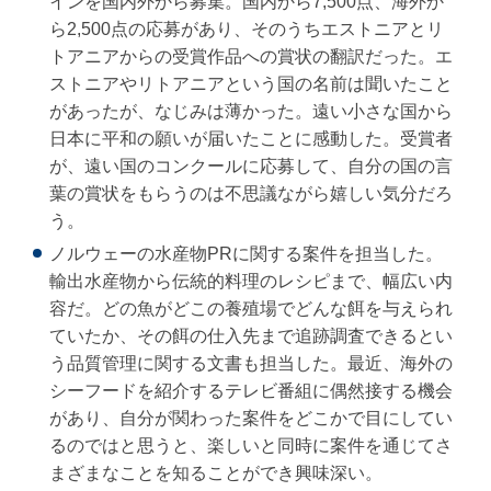
インを国内外から募集。国内から7,500点、海外か
ら2,500点の応募があり、そのうちエストニアとリ
トアニアからの受賞作品への賞状の翻訳だった。エ
ストニアやリトアニアという国の名前は聞いたこと
があったが、なじみは薄かった。遠い小さな国から
日本に平和の願いが届いたことに感動した。受賞者
が、遠い国のコンクールに応募して、自分の国の言
葉の賞状をもらうのは不思議ながら嬉しい気分だろ
う。
ノルウェーの水産物PRに関する案件を担当した。
輸出水産物から伝統的料理のレシピまで、幅広い内
容だ。どの魚がどこの養殖場でどんな餌を与えられ
ていたか、その餌の仕入先まで追跡調査できるとい
う品質管理に関する文書も担当した。最近、海外の
シーフードを紹介するテレビ番組に偶然接する機会
があり、自分が関わった案件をどこかで目にしてい
るのではと思うと、楽しいと同時に案件を通じてさ
まざまなことを知ることができ興味深い。