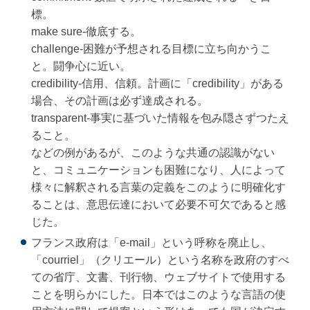
標。
make sure-徹底する。
challenge-困難が予想される目標に立ち向かうこ
と。闘争心に近い。
credibility-信用、信頼。計画に「credibility」がある
場合、その計画は必ず達成される。
transparent-事実に基づいた情報を包み隠さずつたえ
ること。
などの例があるが、このような共通の認識がない
と、コミュニケーションも困難になり、人によって
様々に解釈される言葉の定義をこのように明確化す
ることは、意思伝達において必要不可欠であると感
じた。
フランス政府は「e-mail」という呼称を廃止し、
「courriel」（クリエール）という名称を政府のすべ
ての省庁、文書、刊行物、ウェブサイトで使用する
ことを明らかにした。日本ではこのような言語の使