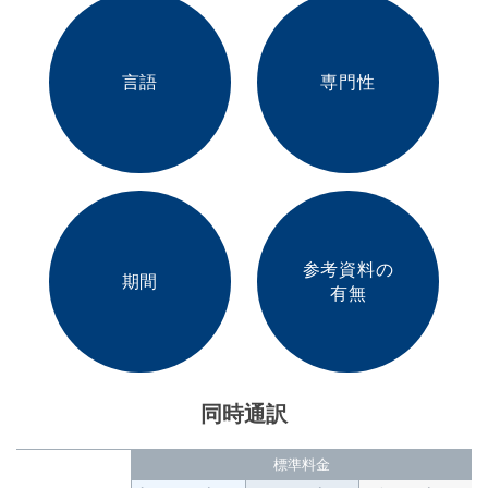
言語
専門性
参考資料の
期間
有無
同時通訳
標準料金