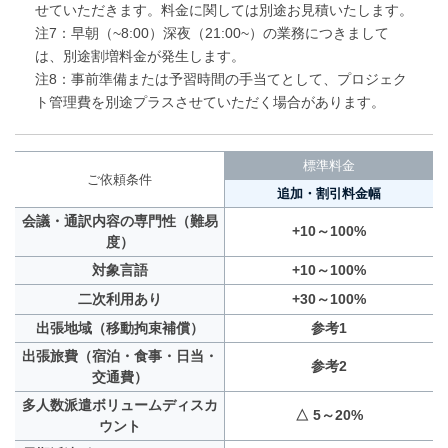
せていただきます。料金に関しては別途お見積いたします。
注7：早朝（~8:00）深夜（21:00~）の業務につきまして
は、別途割増料金が発生します。
注8：事前準備または予習時間の手当てとして、プロジェク
ト管理費を別途プラスさせていただく場合があります。
標準料金
ご依頼条件
追加・割引料金幅
会議・通訳内容の専門性（難易
+10～100%
度）
対象言語
+10～100%
二次利用あり
+30～100%
出張地域（移動拘束補償）
参考1
出張旅費（宿泊・食事・日当・
参考2
交通費）
多人数派遣ボリュームディスカ
△ 5～20%
ウント