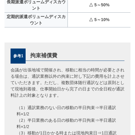
長期派遣ボリュームディスカウ
△ 5～50%
ント
定期的派遣ボリュームディスカ
△ 5～10%
ウント
拘束補償費
参考1
会議が出張地域で開催され、移動に相当の時間が必要とされ
る場合は、通訳業務以外の拘束に対し下記の費用を計上させ
ていただきます。ただし、複数団体随行通訳などは原則とし
て現地到着後、仕事開始日から完了の日までの全日程が通訳
料計上の対象となります。
（1）通訳業務のない日の移動の半日拘束⇒半日通訳
料×1/2
（2）半日業務のある日の移動の半日拘束⇒半日通訳
料×1/2
（3）移動が1日かかる時または現地拘束日⇒1日通訳