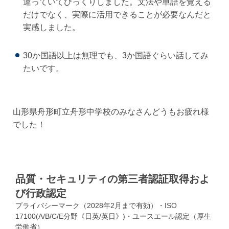
違っていてびっくりしました。文法や単語を覚える
だけでなく、実際に活用できることが必要なんだと
実感しました。
30か国語以上は無理でも、3か国語ぐらい話してみ
たいです。
山形県舟形町立舟形中学校のみなさんどうもお疲れ様
でした！
品質・セキュリティの第三者認証取得およ
び行政認定
プライバシーマーク（2028年2月まで有効）・ISO
17100(A/B/C/E分野《日英/英日》)・ユースエール認定（厚生
労働省）