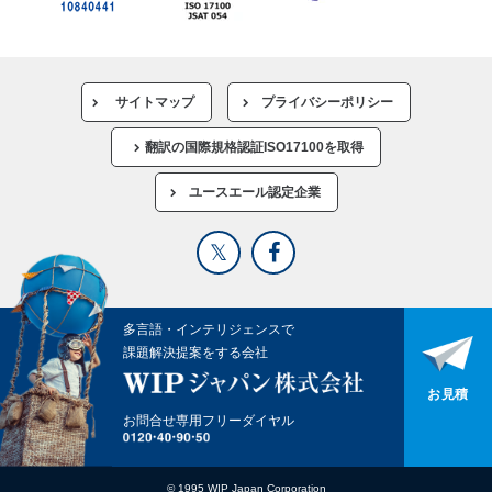
サイトマップ
プライバシーポリシー
翻訳の国際規格認証ISO17100を取得
ユースエール認定企業
多言語・インテリジェンスで
課題解決提案をする会社
お見積
お問合せ専用フリーダイヤル
© 1995 WIP Japan Corporation