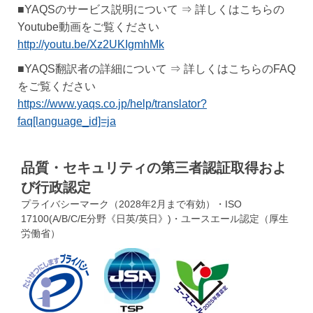
■YAQSのサービス説明について ⇒ 詳しくはこちらの
Youtube動画をご覧ください
http://youtu.be/Xz2UKIgmhMk
■YAQS翻訳者の詳細について ⇒ 詳しくはこちらのFAQ
をご覧ください
https://www.yaqs.co.jp/help/translator?
faq[language_id]=ja
品質・セキュリティの第三者認証取得およ
び行政認定
プライバシーマーク（2028年2月まで有効）・ISO
17100(A/B/C/E分野《日英/英日》)・ユースエール認定（厚生
労働省）