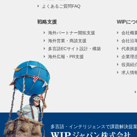
よくあるご質問FAQ
戦略支援
WIPに
海外パートナー開拓支援
会社概
海外営業・商談支援
会社沿
多言語ECサイト設計・構築
代表挨
海外広報・PR支援
企業理
役員紹
求人情
多言語・インテリジェンスで
課題解決提