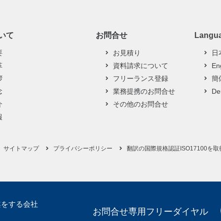
ついて
お問合せ
Langu
要
お見積り
日
革
資料請求について
En
拶
フリーランス登録
簡
念
業務提携のお問合せ
De
介
その他のお問合せ
報
サイトマップ
プライバシーポリシー
翻訳の国際規格認証ISO17100を取
案をする会社
お問合せ専用フリーダイヤル