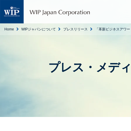
W
I
P
ジ
ャ
Home
WIPジャパンについて
プレスリリース
「革新ビジネスアワー
パ
ン
｜
翻
訳
プレス・メデ
・
通
訳
・
海
外
調
査
・
人
材