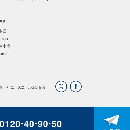
age
本語
glish
体中文
utsch
得
ユースエール認定企業