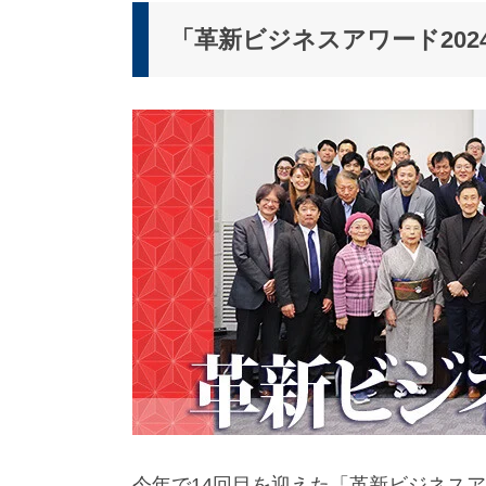
派
遣
「革新ビジネスアワード20
の
多
言
語
サ
ー
ビ
ス
（
1
3
9
言
語
・
2
1
0
カ
国
今年で14回目を迎えた「革新ビジネスア