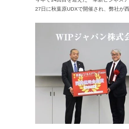
対
27日に秋葉原UDXで開催され、弊社が
応
）