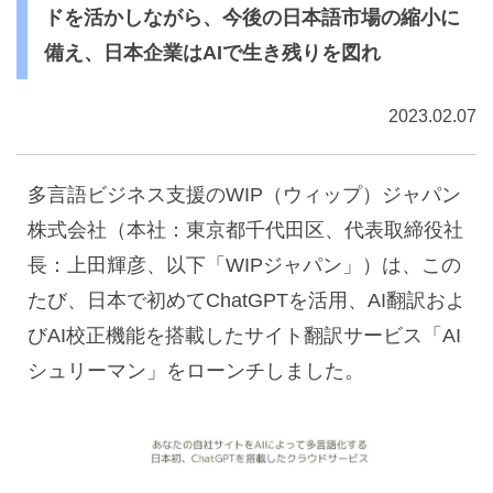
ドを活かしながら、今後の日本語市場の縮小に
備え、日本企業はAIで生き残りを図れ
2023.02.07
多言語ビジネス支援の
WIP
（ウィップ）ジャパン
株式会社（本社：東京都千代田区、代表取締役社
長：上田輝彦、以下「
WIP
ジャパン」）は、この
たび、日本で初めて
ChatGPT
を活用、
AI
翻訳およ
び
AI
校正機能を搭載したサイト翻訳サービス「
AI
シュリーマン」をローンチしました。