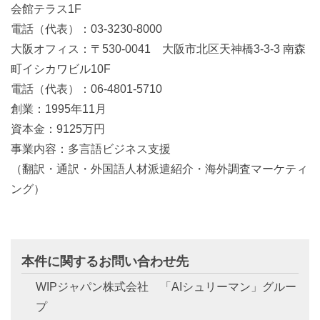
会館テラス
1F
電話（代表）：
03-3230-8000
大阪オフィス：〒
530-0041
大阪市北区天神橋
3-3-3
南森
町イシカワビル
10F
電話（代表）：
06-4801-5710
創業：
1995
年
11
月
資本金：
9125
万円
事業内容：多言語ビジネス支援
（翻訳・通訳・外国語人材派遣紹介・海外調査マーケティ
ング）
本件に関するお問い合わせ先
WIPジャパン株式会社 「
AI
シュリーマン」グルー
プ