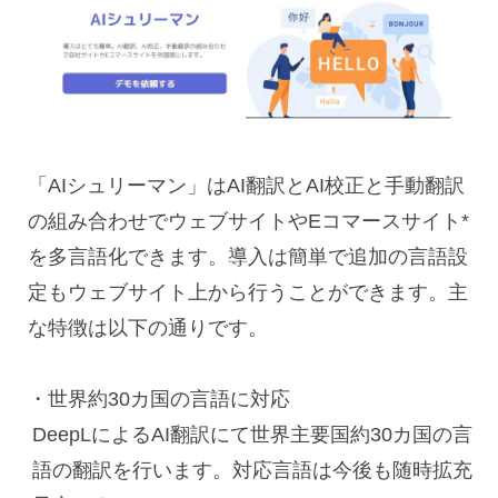
「
AI
シュリーマン」は
AI
翻訳と
AI
校正と手動翻訳
の組み合わせでウェブサイトや
E
コマースサイト
*
を多言語化できます。導入は簡単で追加の言語設
定もウェブサイト上から行うことができます。主
な特徴は以下の通りです。
・世界約
30
カ国の言語に対応
DeepLによる
AI
翻訳にて世界主要国約
30
カ国の言
語の翻訳を行います。対応言語は今後も随時拡充