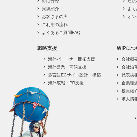
対応分野
通訳
実績紹介
よく
お客さまの声
オン
ご利用の流れ
よくあるご質問FAQ
戦略支援
WIPに
海外パートナー開拓支援
会社概
海外営業・商談支援
会社沿
多言語ECサイト設計・構築
代表挨
海外広報・PR支援
企業理
役員紹
求人情