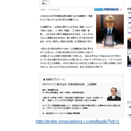
対
応
）
http://entre.innovations-i.com/book/?id=1