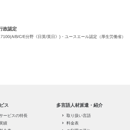
行政認定
7100(A/B/C/E分野《日英/英日》)・ユースエール認定（厚生労働省）
ビス
多言語人材派遣・紹介
サービスの特長
取り扱い言語
実績
料金表