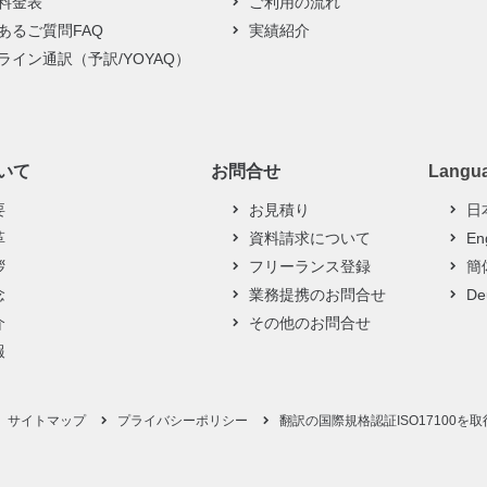
料金表
ご利用の流れ
あるご質問FAQ
実績紹介
ライン通訳（予訳/YOYAQ）
ついて
お問合せ
Langu
要
お見積り
日
革
資料請求について
En
拶
フリーランス登録
簡
念
業務提携のお問合せ
De
介
その他のお問合せ
報
サイトマップ
プライバシーポリシー
翻訳の国際規格認証ISO17100を取