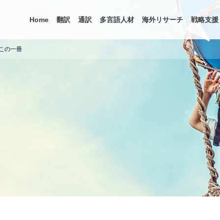
Home
翻訳
通訳
多言語人材
海外リサーチ
戦略支援
この一冊
ス