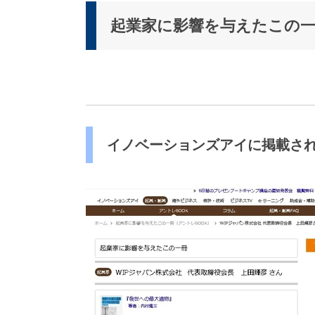
派
遣
起業家に影響を与えたこの
の
多
言
語
サ
ー
ビ
ス
イノベーションズアイに掲載さ
（
1
3
9
言
語
・
2
1
0
カ
国