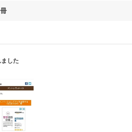
一冊
れました