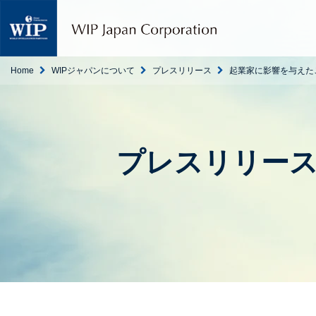
W
I
P
ジ
ャ
Home
WIPジャパンについて
プレスリリース
起業家に影響を与えた
パ
ン
｜
翻
訳
プレスリリー
・
通
訳
・
海
外
調
査
・
人
材