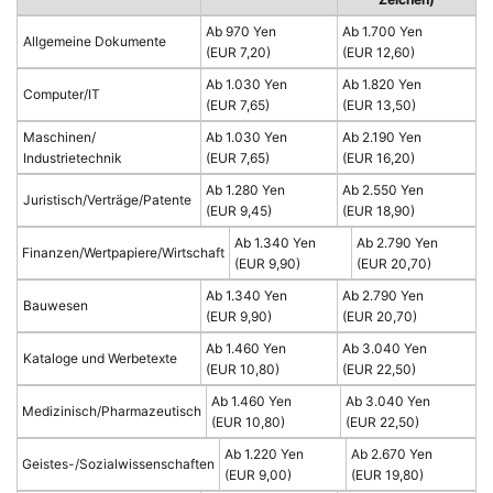
Ab 970 Yen
Ab 1.700 Yen
Allgemeine Dokumente
(EUR 7,20)
(EUR 12,60)
Ab 1.030 Yen
Ab 1.820 Yen
Computer/IT
(EUR 7,65)
(EUR 13,50)
Maschinen/
Ab 1.030 Yen
Ab 2.190 Yen
Industrietechnik
(EUR 7,65)
(EUR 16,20)
Ab 1.280 Yen
Ab 2.550 Yen
Juristisch/Verträge/Patente
(EUR 9,45)
(EUR 18,90)
Ab 1.340 Yen
Ab 2.790 Yen
Finanzen/Wertpapiere/Wirtschaft
(EUR 9,90)
(EUR 20,70)
Ab 1.340 Yen
Ab 2.790 Yen
Bauwesen
(EUR 9,90)
(EUR 20,70)
Ab 1.460 Yen
Ab 3.040 Yen
Kataloge und Werbetexte
(EUR 10,80)
(EUR 22,50)
Ab 1.460 Yen
Ab 3.040 Yen
Medizinisch/Pharmazeutisch
(EUR 10,80)
(EUR 22,50)
Ab 1.220 Yen
Ab 2.670 Yen
Geistes-/Sozialwissenschaften
(EUR 9,00)
(EUR 19,80)