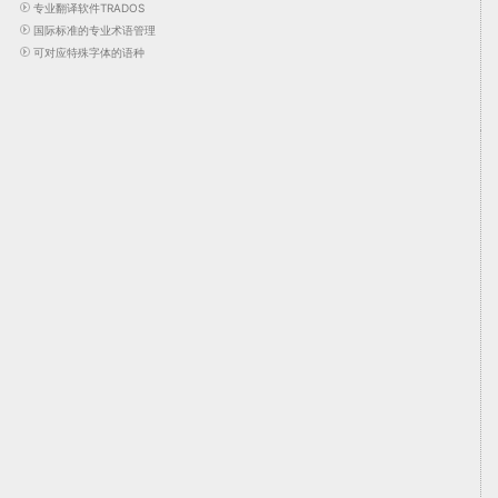
专业翻译软件TRADOS
国际标准的专业术语管理
可对应特殊字体的语种