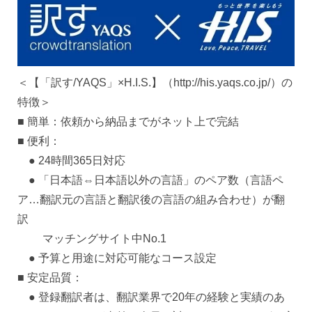
＜【「訳す/YAQS」×H.I.S.】（http://his.yaqs.co.jp/）の
特徴＞
■ 簡単：依頼から納品までがネット上で完結
■ 便利：
● 24時間365日対応
● 「日本語⇔日本語以外の言語」のペア数（言語ペ
ア…翻訳元の言語と翻訳後の言語の組み合わせ）が翻
訳
マッチングサイト中No.1
● 予算と用途に対応可能なコース設定
■ 安定品質：
● 登録翻訳者は、翻訳業界で20年の経験と実績のあ